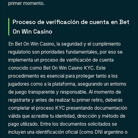
primer momento.
Proceso de verificación de cuenta en Bet
On Win Casino
En Bet On Win Casino, la seguridad y el cumplimiento
regulatorio son prioridades fundamentales, por eso se
implementa un proceso de verificación de cuenta
conocido como Bet On Win Casino KYC. Este
procedimiento es esencial para proteger tanto a los
jugadores como a la plataforma, asegurando un entorno
de juego transparente y responsable. Al momento de
registrarte y antes de realizar tu primer retiro, deberás
completar el proceso KYC presentando documentación
válida que acredite tu identidad, dirección y método de
pago utilizado. Entre los documentos solicitados se
incluyen una identificación oficial (como DNI argentino o