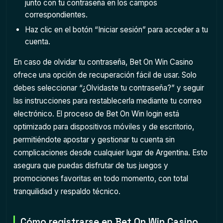
junto con tu contraseña en los campos
correspondientes.
Haz clic en el botón “Iniciar sesión” para acceder a tu
cuenta.
En caso de olvidar tu contraseña, Bet On Win Casino
ofrece una opción de recuperación fácil de usar. Solo
debes seleccionar “¿Olvidaste tu contraseña?” y seguir
las instrucciones para restablecerla mediante tu correo
electrónico. El proceso de Bet On Win login está
optimizado para dispositivos móviles y de escritorio,
permitiéndote apostar y gestionar tu cuenta sin
complicaciones desde cualquier lugar de Argentina. Esto
asegura que puedas disfrutar de tus juegos y
promociones favoritas en todo momento, con total
tranquilidad y respaldo técnico.
Cómo registrarse en Bet On Win Casino